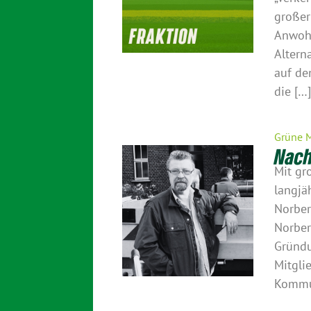
großer
Anwohn
Altern
auf de
die […
Grüne 
Nach
Mit gr
langjä
Norber
Norber
Gründu
Mitgli
Kommun