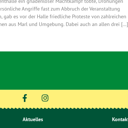
enthalle ein gnadenloser Machtkampf tobte, Drohungen
rsönliche Angriffe fast zum Abbruch der Veranstaltung
n, gab es vor der Halle friedliche Proteste von zahlreichen
en aus Marl und Umgebung. Dabei auch an allen drei […
Aktuelles
Kontak