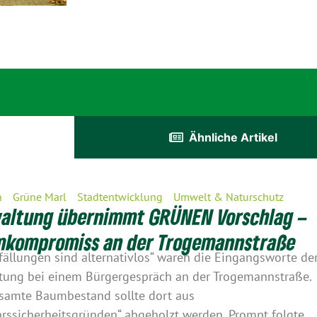
Ähnliche Artikel
n
Grüne Marl
Stadtentwicklung
Umwelt & Naturschutz
altung übernimmt GRÜNEN Vorschlag –
kompromiss an der Trogemannstraße
ällungen sind alternativlos“ waren die Eingangsworte de
tung bei einem Bürgergespräch an der Trogemannstraße.
samte Baumbestand sollte dort aus
hrssicherheitsgründen“ abgeholzt werden. Prompt folgte