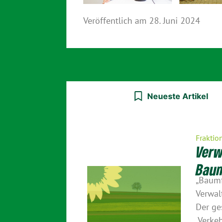
Veröffentlich am
28. Juni 2024
Neueste Artikel
Fraktio
Verw
Baum
„Baumf
Verwal
Der ge
„Verke