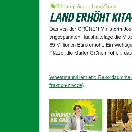
Bildung
,
Grüne Land/Bund
LAND ERHÖHT KIT
Das von der GRÜNEN Ministerin Josef
angespannten Haushaltslage die Mitt
85 Millionen Euro erhöht. Ein wichti
Plätze, die Marler Grünen hoffen, das
Woestmann/Kamieth: Rekordsumme fü
fraktion-nrw.de)