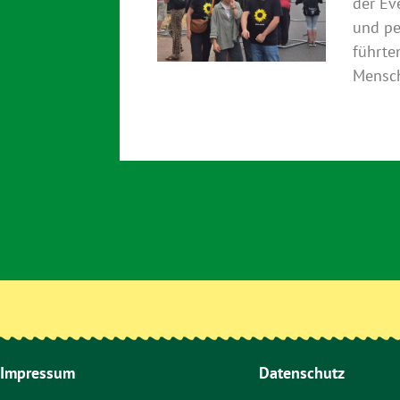
der Ev
und pe
führte
Mensch
Impressum
Datenschutz