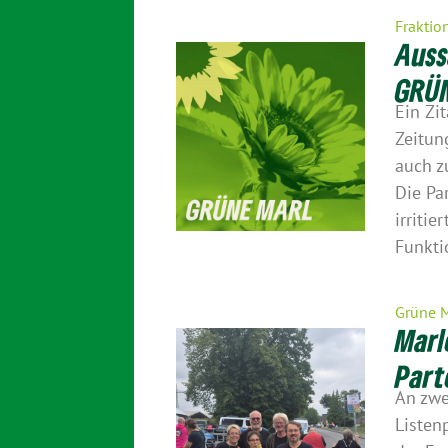
Fraktio
Auss
GRÜN
Ein Zi
Zeitun
auch 
Die Pa
irritie
Funkti
Grüne 
Marl
Part
An zwe
Listen