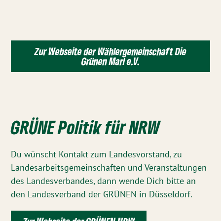
l
t
e
r
Zur Webseite der Wählergemeinschaft Die
n
Grünen Marl e.V.
a
t
i
v
GRÜNE Politik für NRW
e
:
Du wünscht Kontakt zum Landesvorstand, zu
Landesarbeitsgemeinschaften und Veranstaltungen
des Landesverbandes, dann wende Dich bitte an
den Landesverband der GRÜNEN in Düsseldorf.