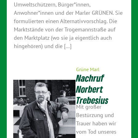
Umweltschützern, Bürger*innen,
Anwohner*innen und der Marler GRÜNEN. Sie
formulierten einen Alternativvorschlag. Die
Marktstände von der Trogemannstraße auf
den Marktplatz (wo sie ja eigentlich auch
hingehören) und die […]
Grüne Marl
Nachruf
Norbert
Trebesius
Mit großer
Bestürzung und
Trauer haben wir
vom Tod unseres