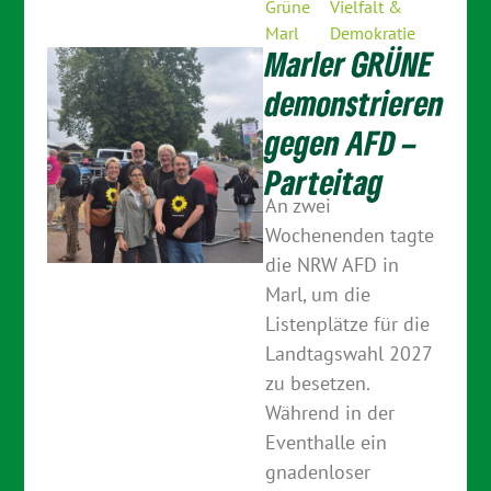
Grüne
Vielfalt &
Marl
Demokratie
Marler GRÜNE
demonstrieren
gegen AFD –
Parteitag
An zwei
Wochenenden tagte
die NRW AFD in
Marl, um die
Listenplätze für die
Landtagswahl 2027
zu besetzen.
Während in der
Eventhalle ein
gnadenloser