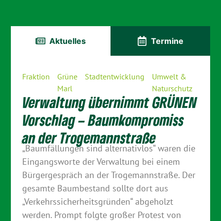
Aktuelles
Termine
Fraktion
Grüne
Stadtentwicklung
Umwelt &
Marl
Naturschutz
Verwaltung übernimmt GRÜNEN
Vorschlag – Baumkompromiss
an der Trogemannstraße
„Baumfällungen sind alternativlos“ waren die
Eingangsworte der Verwaltung bei einem
Bürgergespräch an der Trogemannstraße. Der
gesamte Baumbestand sollte dort aus
„Verkehrssicherheitsgründen“ abgeholzt
werden. Prompt folgte großer Protest von