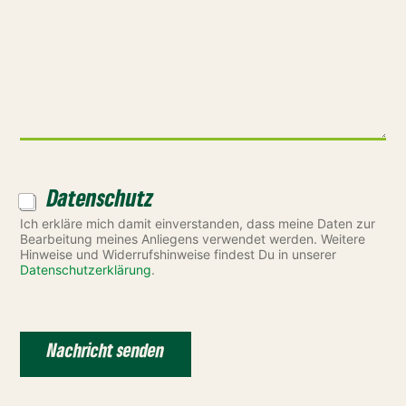
Datenschutz
C
h
Ich erkläre mich damit einverstanden, dass meine Daten zur
e
Bearbeitung meines Anliegens verwendet werden. Weitere
c
Hinweise und Widerrufshinweise findest Du in unserer
k
Datenschutzerklärung
.
b
o
x
e
Nachricht senden
n
*
A