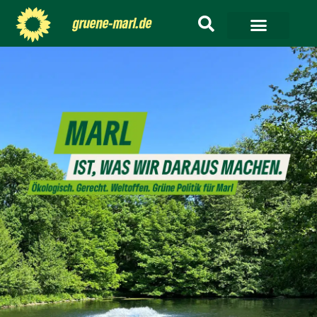
gruene-marl.de