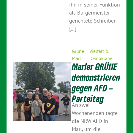
ihn in seiner Funktion
als Bürgermeister
gerichtete Schreiben
[…]
Grüne
Vielfalt &
Marl
Demokratie
Marler GRÜNE
demonstrieren
gegen AFD –
Parteitag
An zwei
Wochenenden tagte
die NRW AFD in
Marl, um die