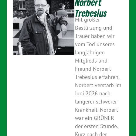
Norbert
Trebesius
Mit großer
Bestürzung und
Trauer haben wir
vom Tod unseres
langjährigen
Mitglieds und
Freund Norbert
Trebesius erfahren.
Norbert verstarb im
Juni 2026 nach
längerer schwerer
Krankheit. Norbert
war ein GRÜNER
der ersten Stunde.
Kurz nach der