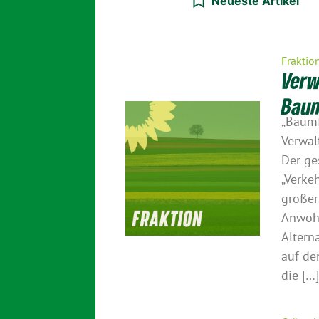
Neueste Artikel
Fraktio
Verw
Baum
„Baumf
Verwal
Der ge
„Verke
großer
Anwohn
Altern
auf de
die […