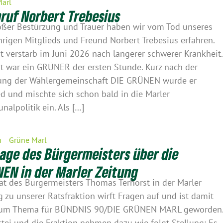
Marl
ruf Norbert Trebesius
oßer Bestürzung und Trauer haben wir vom Tod unseres
hrigen Mitglieds und Freund Norbert Trebesius erfahren.
t verstarb im Juni 2026 nach längerer schwerer Krankheit.
t war ein GRÜNER der ersten Stunde. Kurz nach der
ng der Wählergemeinschaft DIE GRÜNEN wurde er
ed und mischte sich schon bald in die Marler
alpolitik ein. Als […]
n
Grüne Marl
age des Bürgermeisters über die
EN in der Marler Zeitung
tat des Bürgermeisters Thomas Terhorst in der Marler
g zu unserer Ratsfraktion wirft Fragen auf und ist damit
zum Thema für BÜNDNIS 90/DIE GRÜNEN MARL geworden
rtei und die Fraktion nehmen dazu wie folgt Stellung: Es