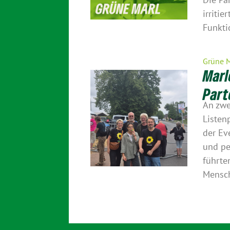
irritie
Funkti
Grüne 
Marl
Part
An zwe
Listen
der Ev
und pe
führte
Mensch