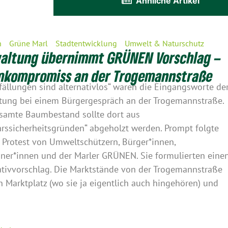
Ähnliche Artikel
n
Grüne Marl
Stadtentwicklung
Umwelt & Naturschutz
altung übernimmt GRÜNEN Vorschlag –
kompromiss an der Trogemannstraße
ällungen sind alternativlos“ waren die Eingangsworte de
tung bei einem Bürgergespräch an der Trogemannstraße.
samte Baumbestand sollte dort aus
hrssicherheitsgründen“ abgeholzt werden. Prompt folgte
 Protest von Umweltschützern, Bürger*innen,
er*innen und der Marler GRÜNEN. Sie formulierten eine
ativvorschlag. Die Marktstände von der Trogemannstraße
n Marktplatz (wo sie ja eigentlich auch hingehören) und
]