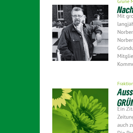
Grüne 
Nach
Mit gr
langjä
Norber
Norber
Gründu
Mitgli
Kommun
Fraktio
Auss
GRÜN
Ein Zi
Zeitun
auch 
Die Pa