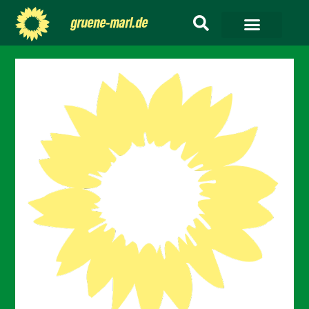
gruene-marl.de