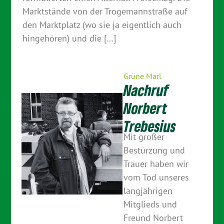
Marktstände von der Trogemannstraße auf
den Marktplatz (wo sie ja eigentlich auch
hingehören) und die […]
Grüne Marl
Nachruf
Norbert
Trebesius
Mit großer
Bestürzung und
Trauer haben wir
vom Tod unseres
langjährigen
Mitglieds und
Freund Norbert