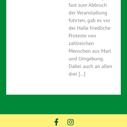
fast zum Abbruch
der Veranstaltung
führten, gab es vor
der Halle friedliche
Proteste von
zahlreichen
Menschen aus Marl
und Umgebung.
Dabei auch an allen
drei […]