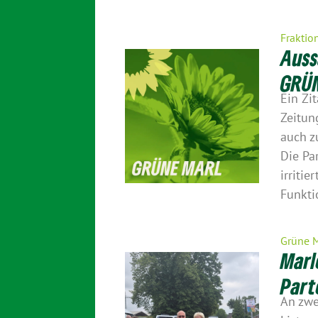
Fraktio
Auss
GRÜN
Ein Zi
Zeitun
auch 
Die Pa
irritie
Funkti
Grüne 
Marl
Part
An zwe