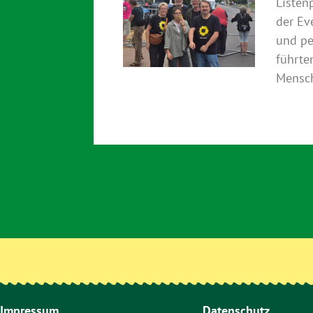
Listen
der Ev
und pe
führte
Mensch
Impressum
Datenschutz