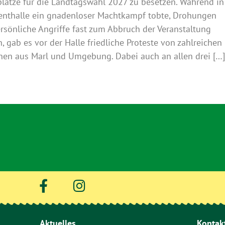
plätze für die Landtagswahl 2027 zu besetzen. Während in
enthalle ein gnadenloser Machtkampf tobte, Drohungen
rsönliche Angriffe fast zum Abbruch der Veranstaltung
n, gab es vor der Halle friedliche Proteste von zahlreichen
en aus Marl und Umgebung. Dabei auch an allen drei […
Aktuelles
Kontak