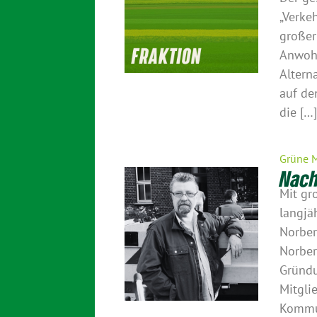
„Verke
großer
Anwohn
Altern
auf de
die […
Grüne 
Nach
Mit gr
langjä
Norber
Norber
Gründu
Mitgli
Kommun