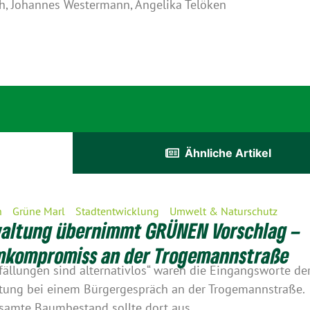
ch, Johannes Westermann, Angelika Telöken
Ähnliche Artikel
n
Grüne Marl
Stadtentwicklung
Umwelt & Naturschutz
altung übernimmt GRÜNEN Vorschlag –
kompromiss an der Trogemannstraße
ällungen sind alternativlos“ waren die Eingangsworte de
tung bei einem Bürgergespräch an der Trogemannstraße.
samte Baumbestand sollte dort aus