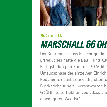
Grüne Marl
MARSCHALL 66 O
Der Kulturausschuss besichtigte im 
Erfreuliches hatte die Bau – und Kul
Fertigstellung im Sommer 2026 blei
Umzugsphase der einzelnen Einricht
Bedauerlich bleibt die völlig überf
Blockadehaltung zu verantworten hat.
GRÜNE Kulturfraktion. „Gut, dass auc
einem guten Weg ist.“