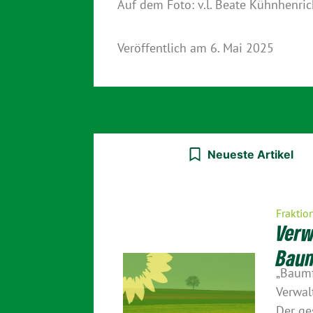
Auf dem Foto: v.l. Beate Kühnhenri
Veröffentlich am
6. Mai 2025
Neueste Artikel
Fraktio
Verw
Baum
„Baumf
Verwal
Der ge