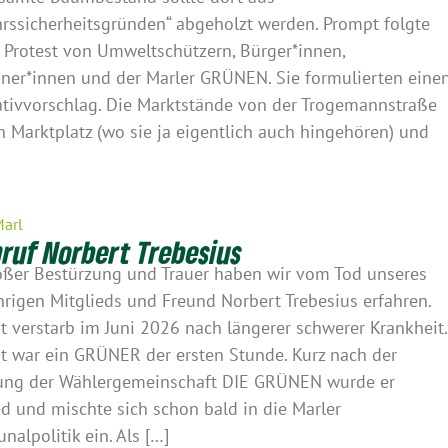
hrssicherheitsgründen“ abgeholzt werden. Prompt folgte
 Protest von Umweltschützern, Bürger*innen,
er*innen und der Marler GRÜNEN. Sie formulierten eine
ativvorschlag. Die Marktstände von der Trogemannstraße
n Marktplatz (wo sie ja eigentlich auch hingehören) und
]
Marl
ruf Norbert Trebesius
oßer Bestürzung und Trauer haben wir vom Tod unseres
hrigen Mitglieds und Freund Norbert Trebesius erfahren.
t verstarb im Juni 2026 nach längerer schwerer Krankheit.
t war ein GRÜNER der ersten Stunde. Kurz nach der
ng der Wählergemeinschaft DIE GRÜNEN wurde er
ed und mischte sich schon bald in die Marler
alpolitik ein. Als […]