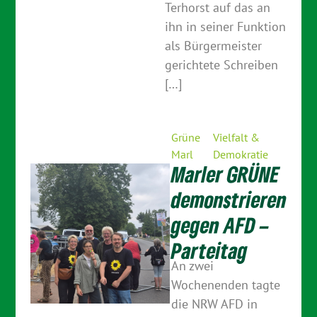
Terhorst auf das an
ihn in seiner Funktion
als Bürgermeister
gerichtete Schreiben
[…]
Grüne
Vielfalt &
Marl
Demokratie
Marler GRÜNE
demonstrieren
gegen AFD –
Parteitag
An zwei
Wochenenden tagte
die NRW AFD in