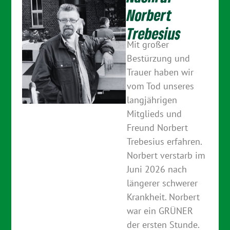
Norbert
Trebesius
Mit großer
Bestürzung und
Trauer haben wir
vom Tod unseres
langjährigen
Mitglieds und
Freund Norbert
Trebesius erfahren.
Norbert verstarb im
Juni 2026 nach
längerer schwerer
Krankheit. Norbert
war ein GRÜNER
der ersten Stunde.