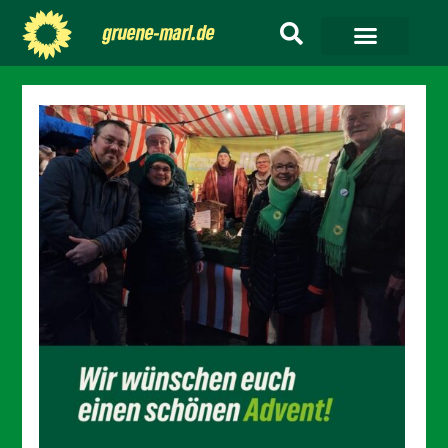
gruene-marl.de