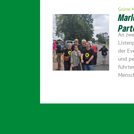
Grüne 
Marl
Part
An zwe
Listen
der Ev
und pe
führte
Mensch