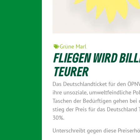
Grüne Marl
FLIEGEN WIRD BIL
TEURER
Das Deutschlandticket für den ÖPNV 
ihre unsoziale, umweltfeindliche Pol
Taschen der Bedürftigen gehen bei
stieg der Preis für das Deutschland
30%.
Unterschreibt gegen diese Preiser