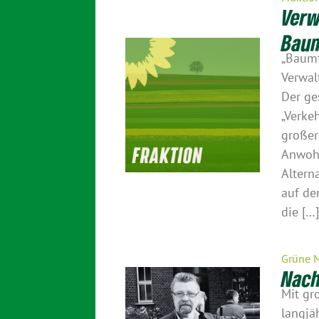
Verw
Baum
„Baumf
Verwal
Der ge
„Verke
großer
Anwohn
Altern
auf de
die […
Grüne 
Nach
Mit gr
langjä