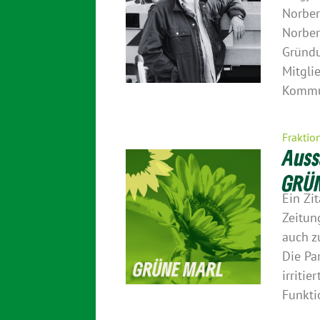
Norber
Norber
Gründu
Mitgli
Kommun
Fraktio
Auss
GRÜN
Ein Zi
Zeitun
auch 
Die Pa
irritie
Funkti