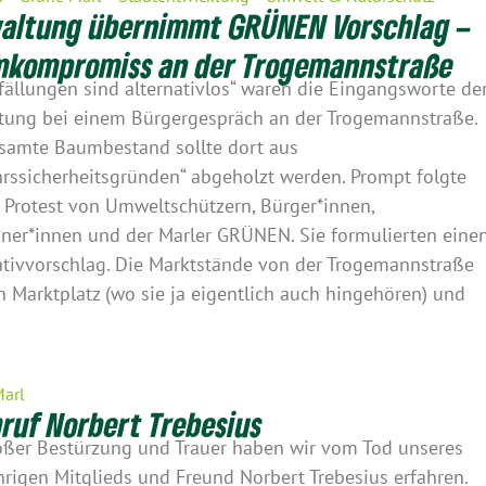
altung übernimmt GRÜNEN Vorschlag –
kompromiss an der Trogemannstraße
ällungen sind alternativlos“ waren die Eingangsworte de
tung bei einem Bürgergespräch an der Trogemannstraße.
samte Baumbestand sollte dort aus
hrssicherheitsgründen“ abgeholzt werden. Prompt folgte
 Protest von Umweltschützern, Bürger*innen,
er*innen und der Marler GRÜNEN. Sie formulierten eine
ativvorschlag. Die Marktstände von der Trogemannstraße
n Marktplatz (wo sie ja eigentlich auch hingehören) und
]
Marl
ruf Norbert Trebesius
oßer Bestürzung und Trauer haben wir vom Tod unseres
hrigen Mitglieds und Freund Norbert Trebesius erfahren.