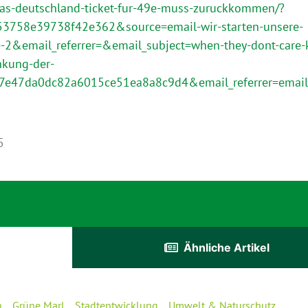
/das-deutschland-ticket-fur-49e-muss-zuruckkommen/?
53758e39738f42e362&source=email-wir-starten-unsere-
2&email_referrer=&email_subject=when-they-dont-care-
nkung-der-
27e47da0dc82a6015ce51ea8a8c9d4&email_referrer=email
5
Ähnliche Artikel
n
Grüne Marl
Stadtentwicklung
Umwelt & Naturschutz