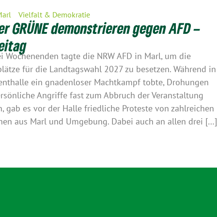
Marl
Vielfalt & Demokratie
er GRÜNE demonstrieren gegen AFD –
eitag
i Wochenenden tagte die NRW AFD in Marl, um die
plätze für die Landtagswahl 2027 zu besetzen. Während in
enthalle ein gnadenloser Machtkampf tobte, Drohungen
rsönliche Angriffe fast zum Abbruch der Veranstaltung
n, gab es vor der Halle friedliche Proteste von zahlreichen
en aus Marl und Umgebung. Dabei auch an allen drei […