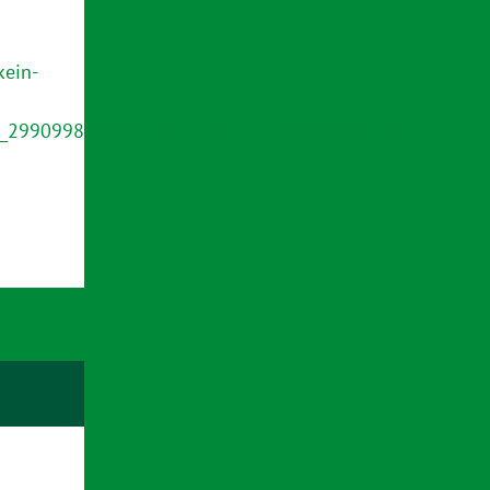
kein-
_2990998&&&email_subject=deutschlandticket-