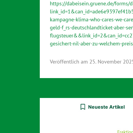
https://dabeisein.gruene.de/forms
link_id=1&can_id=ade6e9397ef41b
kampagne-klima-who-cares-we-care-
geld-f_rs-deutschlandticket-aber-se
flugsteuer&&link_id=2&can_id=cc
gesichert-nil-aber-zu-welchem-preis
Veröffentlich am
25. November 202
Neueste Artikel
Fraktio